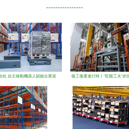
----------------
動化 自主移動機器人賦能企業迎
復工復產進行時丨“眨眼工夫”的
戰“雙十一”大考
深圳企業如何借力自動化物流撬
場