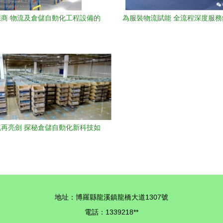
商 物流及倉儲自動化工程設備的
為服裝物流賦能 全流程深度服
價格解析與廠家選擇
化工程生命力
再亮劍 探秘倉儲自動化新科技如
何重塑行業格局
地址：博羅縣龍溪鎮龍橋大道1307號
電話：1339218**