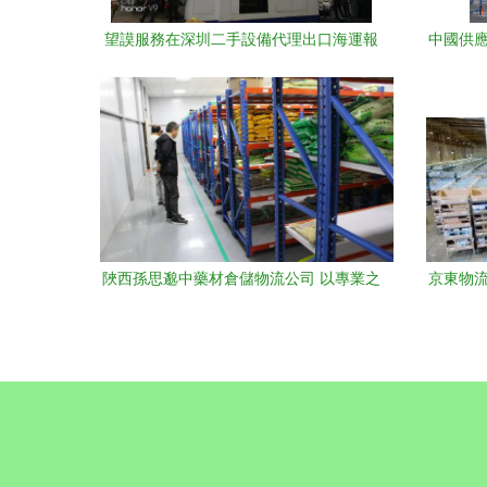
望謨服務在深圳二手設備代理出口海運報
中國供應
關領域的業內口碑
陜西孫思邈中藥材倉儲物流公司 以專業之
京東物流
力，鑄就中草藥商用的“航空母艦”